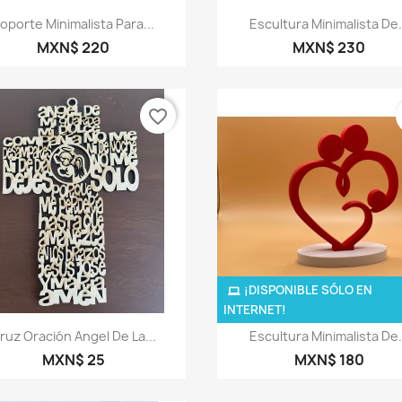
Vista rápida
Vista rápida


oporte Minimalista Para...
Escultura Minimalista De.
MXN$ 220
MXN$ 230
favorite_border
¡DISPONIBLE SÓLO EN
INTERNET!
Vista rápida
Vista rápida


ruz Oración Angel De La...
Escultura Minimalista De.
MXN$ 25
MXN$ 180