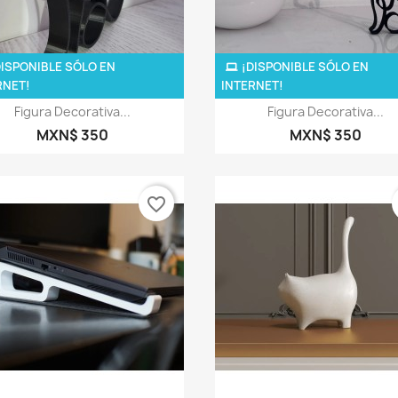
DISPONIBLE SÓLO EN
¡DISPONIBLE SÓLO EN
RNET!
INTERNET!
Vista rápida
Vista rápida


Figura Decorativa...
Figura Decorativa...
MXN$ 350
MXN$ 350
favorite_border