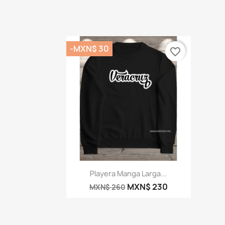
-MXN$ 30
favorite_border
Vista rápida

Playera Manga Larga...
MXN$ 230
MXN$ 260