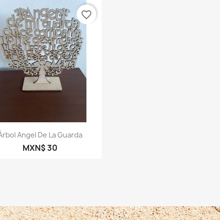
favorite_border
Vista rápida

Árbol Angel De La Guarda
MXN$ 30