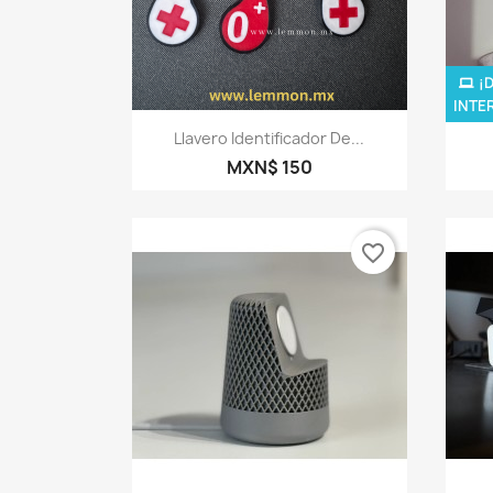
¡
INTE
Vista rápida

Llavero Identificador De...
MXN$ 150
favorite_border