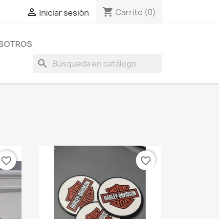
shopping_cart

Carrito
(0)
Iniciar sesión
OSOTROS
search
favorite_border
favorite_border