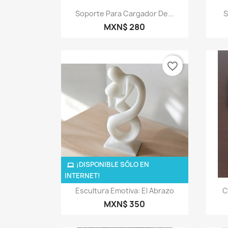
Vista rápida

Soporte Para Cargador De...
S
MXN$ 280
favorite_border
¡DISPONIBLE SÓLO EN
INTERNET!
Vista rápida

Escultura Emotiva: El Abrazo
C
MXN$ 350