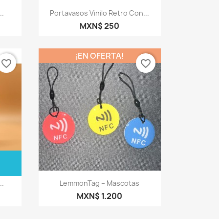
Vista rápida

..
Portavasos Vinilo Retro Con...
MXN$ 250
¡EN OFERTA!
favorite_border
favorite_border
Vista rápida

..
LemmonTag – Mascotas
MXN$ 1.200