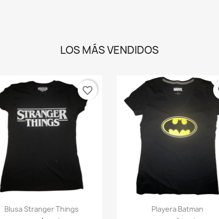
LOS MÁS VENDIDOS
favorite_border
fa
Vista rápida
Vista rápida


Blusa Stranger Things
Playera Batman