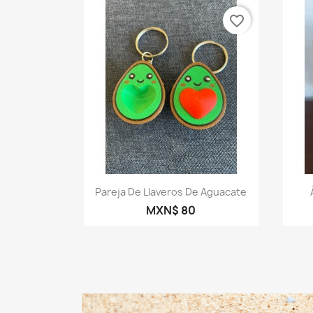
favorite_border
Vista rápida

Pareja De Llaveros De Aguacate
MXN$ 80