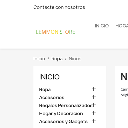
Contacte con nosotros
INICIO
HOGA
Inicio
Ropa
Niños
N
INICIO

Ropa
Cami
orig

Accesorios

Regalos Personalizados

Hogar y Decoración

Accesorios y Gadgets