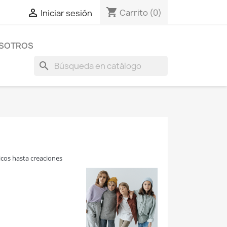
shopping_cart

Carrito
(0)
Iniciar sesión
OSOTROS
search
icos hasta creaciones