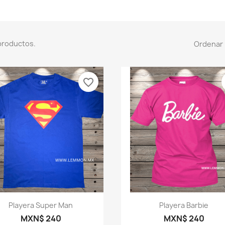
productos.
Ordenar 
favorite_border
Vista rápida
Vista rápida


Playera Super Man
Playera Barbie
MXN$ 240
MXN$ 240