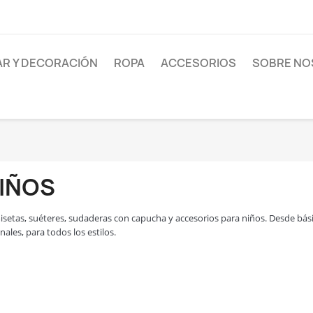
R Y DECORACIÓN
ROPA
ACCESORIOS
SOBRE N
IÑOS
setas, suéteres, sudaderas con capucha y accesorios para niños. Desde bás
inales, para todos los estilos.