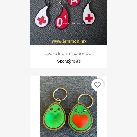
Llavero Identificador De...
MXN$ 150
favorite_border