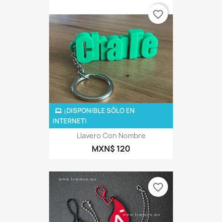
favorite_border
¡DISPONIBLE SÓLO EN
INTERNET!
Llavero Con Nombre
MXN$ 120
favorite_border