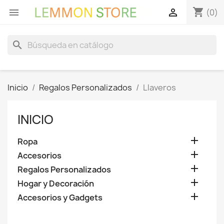
shopping_cart


(0)
search
Inicio
Regalos Personalizados
Llaveros
INICIO

Ropa

Accesorios

Regalos Personalizados

Hogar y Decoración

Accesorios y Gadgets