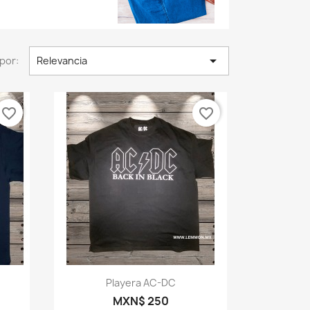

por:
Relevancia
favorite_border
favorite_border
Vista rápida

Playera AC-DC
MXN$ 250