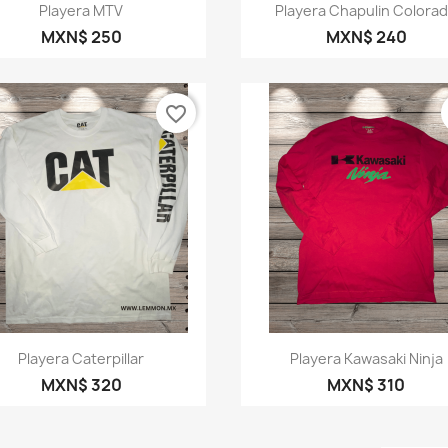
Vista rápida
Vista rápida


Playera MTV
Playera Chapulin Colora
MXN$ 250
MXN$ 240
favorite_border
Vista rápida
Vista rápida


Playera Caterpillar
Playera Kawasaki Ninja
MXN$ 320
MXN$ 310