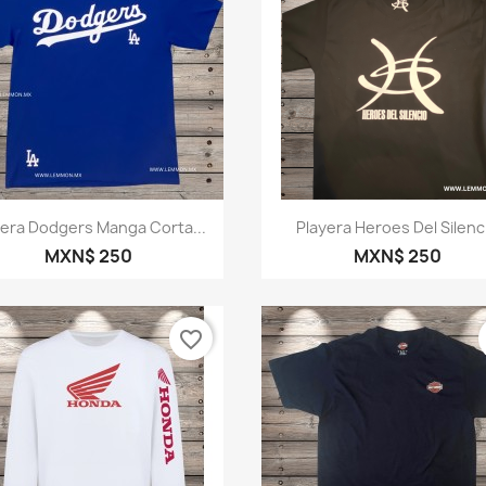
Vista rápida
Vista rápida


yera Dodgers Manga Corta...
Playera Heroes Del Silenc
MXN$ 250
MXN$ 250
favorite_border