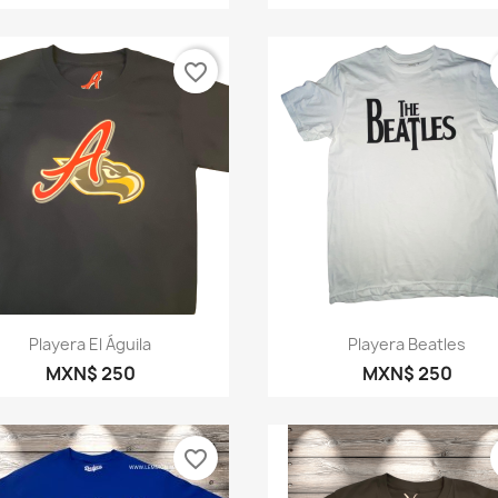
favorite_border
Vista rápida
Vista rápida


Playera El Águila
Playera Beatles
MXN$ 250
MXN$ 250
favorite_border