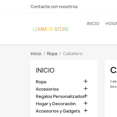
Contacte con nosotros
INICIO
HOGA
Inicio
Ropa
Caballero
C
INICIO

Ropa
Cam
Des

Accesorios

Regalos Personalizados

Hogar y Decoración

Accesorios y Gadgets