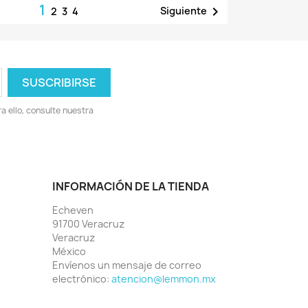
1

Siguiente
2
3
4
 ello, consulte nuestra
INFORMACIÓN DE LA TIENDA
Echeven
91700 Veracruz
Veracruz
México
Envíenos un mensaje de correo
electrónico:
atencion@lemmon.mx