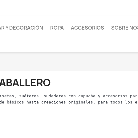
R Y DECORACIÓN
ROPA
ACCESORIOS
SOBRE N
ABALLERO
isetas, suéteres, sudaderas con capucha y accesorios par
de básicos hasta creaciones originales, para todos los e