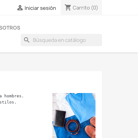
shopping_cart

Carrito
(0)
Iniciar sesión
OSOTROS
search
a hombres. 
stilos.