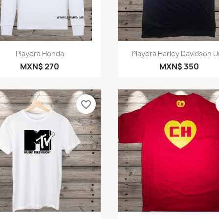
Vista rápida
Vista rápida


Playera Honda
Playera Harley Davidson 
MXN$ 270
MXN$ 350
favorite_border