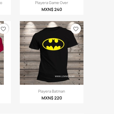
Vista rápida

do
Playera Game Over
MXN$ 240
favorite_border
favorite_border
Vista rápida

Playera Batman
MXN$ 220