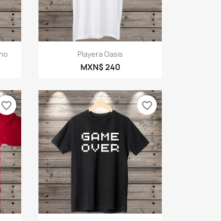
Vista rápida

Uno
Playera Oasis
MXN$ 240
favorite_border
favorite_border